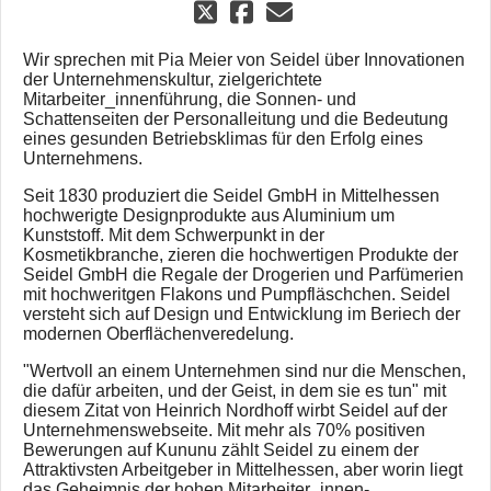
Wir sprechen mit Pia Meier von Seidel über Innovationen
der Unternehmenskultur, zielgerichtete
Mitarbeiter_innenführung, die Sonnen- und
Schattenseiten der Personalleitung und die Bedeutung
eines gesunden Betriebsklimas für den Erfolg eines
Unternehmens.
Seit 1830 produziert die Seidel GmbH in Mittelhessen
hochwerigte Designprodukte aus Aluminium um
Kunststoff. Mit dem Schwerpunkt in der
Kosmetikbranche, zieren die hochwertigen Produkte der
Seidel GmbH die Regale der Drogerien und Parfümerien
mit hochweritgen Flakons und Pumpfläschchen. Seidel
versteht sich auf Design und Entwicklung im Beriech der
modernen Oberflächenveredelung.
"Wertvoll an einem Unternehmen sind nur die Menschen,
die dafür arbeiten, und der Geist, in dem sie es tun" mit
diesem Zitat von Heinrich Nordhoff wirbt Seidel auf der
Unternehmenswebseite. Mit mehr als 70% positiven
Bewerungen auf Kununu zählt Seidel zu einem der
Attraktivsten Arbeitgeber in Mittelhessen, aber worin liegt
das Geheimnis der hohen Mitarbeiter_innen-